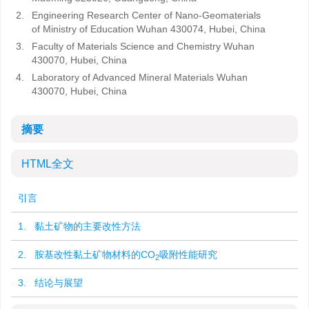
2.
Engineering Research Center of Nano-Geomaterials
of Ministry of Education Wuhan 430074, Hubei, China
3.
Faculty of Materials Science and Chemistry Wuhan
430070, Hubei, China
4.
Laboratory of Advanced Mineral Materials Wuhan
430070, Hubei, China
摘要
HTML全文
引言
1. 黏土矿物的主要改性方法
2. 胺基改性黏土矿物材料的CO
吸附性能研究
2
3. 结论与展望