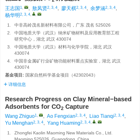
1
,
2, 3, 4
2, 3, 4
2, 3, 4
王志国
,
敖凤贤
,
廖天棋
,
余梦涵
,
2, 3, 4
,
,
杨华明
1.
中非高岭茂名新材料有限公司，广东 茂名 525026
2.
中国地质大学（武汉）纳米矿物材料及应用教育部工程
研究中心，湖北 武汉 430074
3.
中国地质大学（武汉）材料与化学学院，湖北 武汉
430074
4.
中国非金属矿行业矿物功能材料重点实验室，湖北 武汉
430074
基金项目:
国家自然科学基金项目（
42302043
）
详细信息
Research Progress on Clay Mineral−based
Adsorbents for CO
Capture
2
1
,
2, 3, 4
2, 3, 4
Wang Zhiguo
,
Ao Fengxian
,
Liao Tianqi
,
2, 3, 4
2, 3, 4
,
,
Yu Menghan
,
Yang Huaming
1.
Zhongfei Kaolin Maoming New Materials Co., Ltd.
Maoming 525026, Guangdong, China