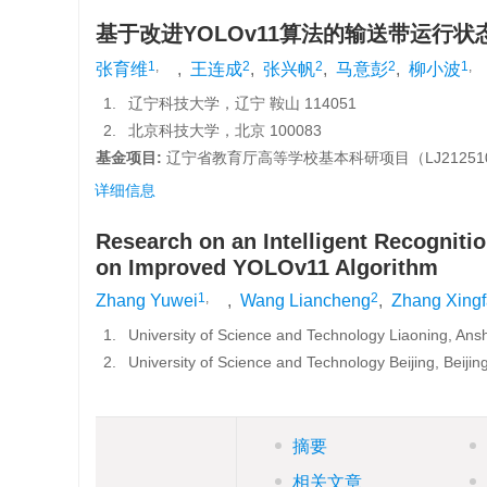
基于改进YOLOv11算法的输送带运行
1
,
2
2
2
1
,
张育维
,
王连成
,
张兴帆
,
马意彭
,
柳小波
1.
辽宁科技大学，辽宁 鞍山 114051
2.
北京科技大学，北京 100083
基金项目:
辽宁省教育厅高等学校基本科研项目（LJ2125101
详细信息
Research on an Intelligent Recogniti
on Improved YOLOv11 Algorithm
1
,
2
Zhang Yuwei
,
Wang Liancheng
,
Zhang Xing
1.
University of Science and Technology Liaoning, Ans
2.
University of Science and Technology Beijing, Beiji
摘要
相关文章