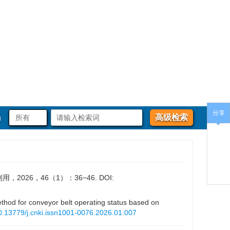
分享
h
高级检索
2026，46（1）：36−46.
DOI:
d for conveyor belt operating status based on
0.13779/j.cnki.issn1001-0076.2026.01.007