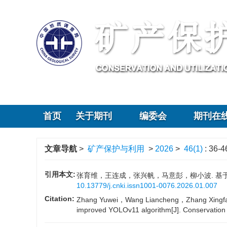
中国地质科学
首页
关于期刊
编委会
期刊在
文章导航
>
矿产保护与利用
>
2026
>
46(1)
: 36-4
引用本文:
张育维，王连成，张兴帆，马意彭，柳小波. 基于改进
10.13779/j.cnki.issn1001-0076.2026.01.007
Citation:
Zhang Yuwei，Wang Liancheng，Zhang Xingfan，M
improved YOLOv11 algorithm[J]. Conservati